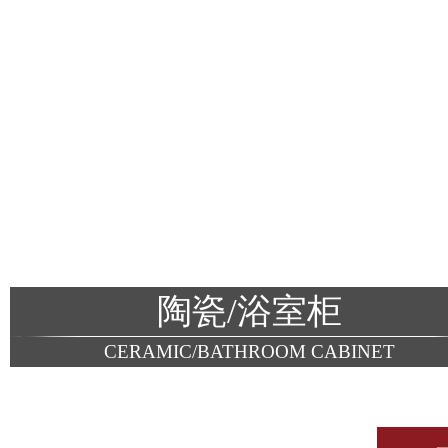
陶瓷/浴室柜
CERAMIC/BATHROOM CABINET