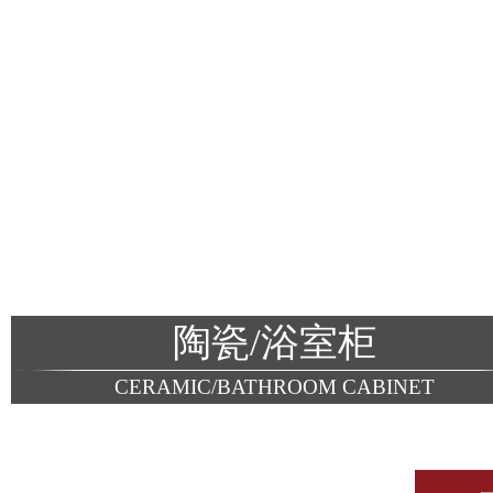
陶瓷/浴室柜
CERAMIC/BATHROOM CABINET